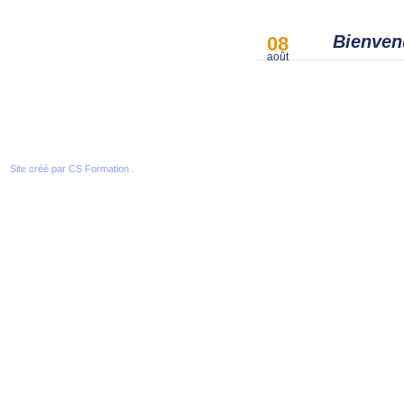
Bienvenu
08
août
Site créé par
CS Formation .