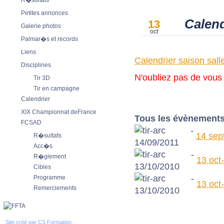
R�sultats
Petites annonces
Calend
13
Galerie photos
oct
Palmar�s et records
Liens
Calendrier saison sall
Disciplines
N'oubliez pas de vous i
Tir 3D
Tir en campagne
Calendrier
XIX Championnat deFrance
Tous les évènements 
FCSAD
14 sept
R�sultats
Acc�s
R�glement
13 oct
Cibles
Programme
13 oct
Remerciements
Site créé par
CS Formation .