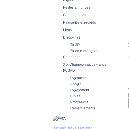
R�sultats
Petites annonces
Galerie photos
Palmar�s et records
Liens
Disciplines
Tir 3D
Tir en campagne
Calendrier
XIX Championnat deFrance
FCSAD
R�sultats
Acc�s
R�glement
Cibles
Programme
Remerciements
Site créé par
CS Formation .